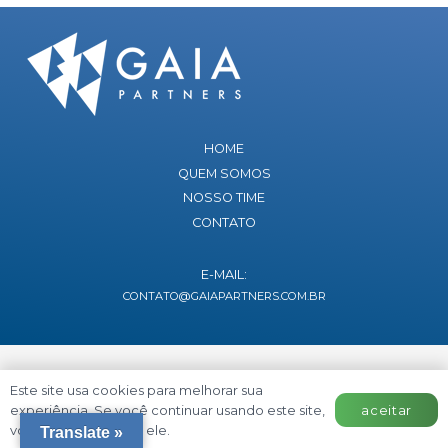
HOME
QUEM SOMOS
NOSSO TIME
CONTATO
E-MAIL:
CONTATO@GAIAPARTNERS.COM.BR
Este site usa cookies para melhorar sua
aceitar
experiência. Se você continuar usando este site,
você concorda com ele.
Translate »